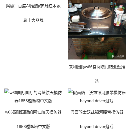
揭秘！百度AI推选的5月红木家
具十大品牌
来利国际w66官网澳门结业逛推
选
w66国际国际的网址航天模仿器
假面骑士沃兹银河腰带模仿器
1853遁逸塔中文版
beyond driver逛戏