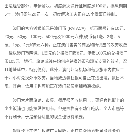
出境经管部分，申请解决。初度解决通行证用度是100元，操纵刻期
5年，澳门签注20元一次。初度解决工夫正在15个做事日控制。
澳门的官方钱银单元是澳门币 (PATACA)。纸币面额计有10元、
20元、50元、100元、500元及1000元六种;硬币有1毫、2毫、5
毫、1元、2元和5元六种。正在澳门售卖的商品和所供应的效劳收费
一律以澳门币阴谋。1美元约兑换澳门币8元。港币100元约兑换澳门
币103元。银行、旅馆或钱庄均供应兑换外币和观光支票的效劳，况
且地址适中，特别便利。此外，澳门邦际机场和葡京旅馆内供应二
十四小时兑换外币效劳。当地或边疆钱银可自正在进出境，数目不
限。其余，信用卡也可能正在澳门部份商铺畅通操纵。
澳门大片面旅馆、市集、餐厅都回收信用卡，蕴涵官也街上的
少少饭铺也可能操纵信用卡。但是照样有不幼年吃店、个人市廛等
不行刷卡，于是预备适量的现金也很有须要。
银联卡正在澳门也被广大回收，正在良众地方都可能刷卡消