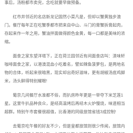
事后，汤粉都市卖完，念吃就要早做预备。
红市井邻近的名店新龙记固然小菜凡是，但却以蟹黄独步澳
门。餐厅每年正在吃蟹季都市把来自中山、斗门的膏蟹拆膏起肉，
存起来作一年之用，蟹油拌面做得颜色金黄，每一口都是美味的浓
缩。
面食之家东望洋塔下，正在荷兰园邻近有间面食店叫：渼味轩
咖啡面食之家，以港澳混血小吃着名，譬如辣鱼菠萝包，是两地名
物的合体，听起来很暗黑，现实却出奇好滋味，更有胡椒汤底鸡脚
米，汤头鲜得特别耀眼!
葡京几间餐厅水准都不俗，而扒房昨年更是一举夺下米芝莲1
星。这里牛扒品种良众，是经高温烤后再经木火炉慢烧，味道相当
超群。特别午市套餐很超值，比香港的同级旅馆省钱3成控制!
去葡京吃午餐的好友不少，但是皇都旅馆则很少传闻，旅馆内