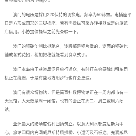
澳门的电压是採用220伏特的调换电，频率为50赫兹。电插座平
日是方形或圆形的三脚插座。若有需操纵可采办转接器或是向旅馆
店借用。小协提倡操纵之前先查验一下。
澳门的瓷砖创制比拟驰名，途牌都是瓷片做的，途面的瓷砖也
铺成各式花招，稍加把稳就能看到良众式子。
澳门本岛由于巷道局促且单行道众，有时打车会感触出租车司
机正在绕途，于是有些地方用步行也许会更速。
澳门有很众博物馆，但是简直扫数博物馆正在一周内都市有一
天息馆，大无数是周一闭馆，也有的会正在周二、周三或周六闭
馆。
亚洲最大的赌场度假村归纳筑立。以意大利水都威尼斯为中
心，旅馆四周内充满威尼斯特质拱桥、小运河及石板途。充满威尼