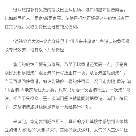
很众旅馆都有免费的接驳巴士从机场、港口和船埠接送乘客，
比如威尼斯人、葡京/新葡京等。倘使目标地正好是这些旅馆或者正
在其邻近，采取免费巴士既省钱又便利。
“途氹金光大道─金光穿梭巴士”供应来往旅馆与各港口的免费接
驳专巴效劳，设有以下几条途径
澳门的旅馆广博有点偏高，乃至于比香港还要高一点，于是良
众好友都是把澳门跟香港的行程放正在一块，从香港坐船到澳门，
当天再返回住香港，如许能勤俭一晚的住宿费。况且走内地-香港-澳
门-香港-内地这条线天之类，也就只须要一次香港签注，一次澳门签
注，相当于只须众一签一次澳门签注就能同时把香港、澳门一块玩
了，这条港澳旅逛线途是算是一条经典行程吧。
来澳门，肯定要到威尼斯人，真正的身处其境才感想到人笨拙
匠的伟大!蔚蓝的“人制蓝天”、美丽的欧式途灯、大气的人工运河让