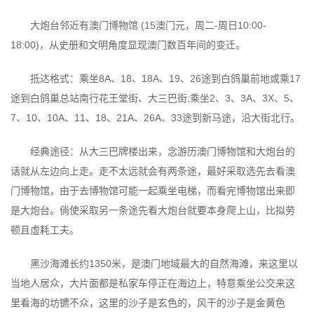
大炮台邻近有澳门博物馆 (15澳门元，周二-周日10:00-
18:00)，从史册和文明角度显现澳门数百年间的变迁。
抵达格式：乘坐8A、18、18A、19、26途到白鸽巢前地或乘17
途到白鸽巢总站南行花王堂街、大三巴街;乘坐2、3、3A、3X、5、
7、10、10A、11、18、21A、26A、33途到新马途，沿大街北行。
经典途径：从大三巴牌楼出来，念游历澳门博物馆和大炮台的
话就从左边向上走。走不太远就会有两条途，最好采取选先去看澳
门博物馆，由于去博物馆可能一起乘坐电梯，而看完博物馆出来即
是大炮台。倘使采取另一条途先看大炮台就要本身爬上山，比拟劳
顿且虚耗工夫。
黑沙海滩长约1350米，是澳门地域最大的自然海滩，来这里以
当地人居众，大片面都是私家车停正在海边上，特意乘坐公交来这
里看海的坊镳不众，这里的沙子是玄色的，风干的沙子是金黄色