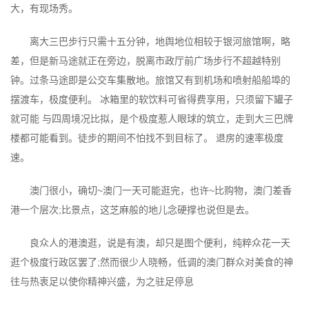
大，有现场秀。
离大三巴步行只需十五分钟，地舆地位相较于银河旅馆啊，略
差，但是新马途就正在旁边，脱离市政厅前广场步行不超越特别
钟。过条马途即是公交车集散地。旅馆又有到机场和喷射船船埠的
摆渡车，极度便利。 冰箱里的软饮料可省得费享用，只须留下罐子
就可能 与四周境况比拟，是个极度惹人眼球的筑立，走到大三巴牌
楼都可能看到。徒步的期间不怕找不到目标了。 退房的速率极度
速。
澳门很小，确切~澳门一天可能逛完，也许~比购物，澳门差香
港一个层次;比景点，这芝麻般的地儿念硬撑也说但是去。
良众人的港澳逛，说是有澳，却只是图个便利，纯粹众花一天
逛个极度行政区罢了;然而很少人晓畅，低调的澳门群众对美食的神
往与热衷足以使你精神兴盛，为之驻足停息