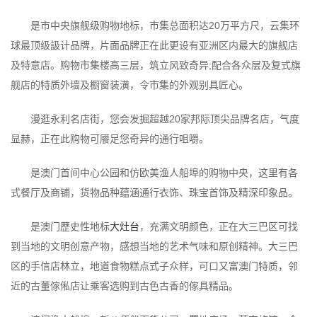
是市中央旗舰级购物地标，市集总面积达20万平方尺，云集环
球最顶级訯计品牌，片面品牌正在此更设有亚洲区内最大的旗舰店
及特意店。购物市集楼高三层，筑立风致奇异;配合各众层及复式旗
舰店的特质外墙及橱窗装潢，令市集的外观别具匠心。
漫逛永利名店街，您会发掘超越20家邦际顶尖品牌名店，气度
显赫，正在此购物可餍足您奇异的通行咀嚼。
是澳门首间中心公园和仿欧美渔人船埠的购物中央，这里有各
式餐厅及商铺，货物品种蕴涵通行衣饰、珠宝首饰及精深印象品。
是澳门歷史性地标
大灶台
，充满文明颜色，正在大三巴区可找
到当地的文明创意产物，感想当地的艺术气味和原创精神。大三巴
区的手信店林立，地道食物糕点式子众样，可口又富澳门特质，邻
近的古董傢俬店让乘客选购到古色古香的傢具精品。