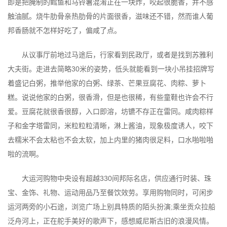
即是把腌制的鳕鱼和马铃薯混淆正在一块炸，咬起很脆香，并不感
触油腻。烧牛肋骨亲热肋骨的片面很香，滋味还不错，然而谁人葡
邦香肠就不怎样好吃了，偏咸了点。
从议事厅前地过马途后，行家看到民政厅，或者是找到苏雅利
大夫街。走进去简略30米的姿势，低头就能看到一块小吊挂招牌写
着盛记白粥，推举他家的白粥、绿茶、芒果豆腐花、肉粽、萝卜
糕。说说他家的白粥，很香滑，但是也很稀，有些童鞋也许会不行
爱。豆腐花就很香很醇，入口即溶，坊镳不存正在雷同。咸肉粽样
子和金字塔雷同，米粒粒粒清晰，淋上酱油，现象极度诱人，咬下
去糯米不会太粘也不会太软，加上内里的猪肉很足料，口水啪啦啪
啦的流啊。
大运河购物中央设有超越330间邦际名店，供应通行时装、珠
宝、金饰、礼物、运动用品乃至餐饮效劳。享用购物同时，可闲步
运河两旁的小石途，浏览广场上别具特质的陌头扮演;乘坐贡众拉船
泛舟河上，正在舵手美好的歌声下，感想威尼斯古旧的浪漫风情。