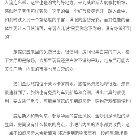
人流连忘返，这里也是购物的好地方。来到威尼斯人度假村旅馆，
感触除了奢侈照样奢侈，这里的每一个细节极尽完好，踏入此中，
如刹时跌入另一个童话般的宇宙，满眼的金碧光彩，而其性能的全
体性更让人目炫错落，夸诞点儿说“只要你念不到的，没有你做不到
的”!
旅馆供应来回的免费巴士，很便利，房间也黑白常的广大，楼
下大厅即是赌场，去那里玩玩还黑白常不错的采取，吃东西可能去
美食广场，内里的市廛也黑白常的众。
澳门金沙旅馆位于蒙地卡罗前地，旅馆离港澳船埠很近，走途
很速就到了，旅馆也有免费的车到船埠和合闸，进出合真的很便
利，要去氹仔觅食，可能坐旅馆的车到威尼斯，购物逛戏都很便利!
威尼斯人和新葡京，都是华丽的宫廷风致，金沙则是简短的摩
登风，房间没有什么极度的亮点，小吧台内里的酒水都要收费，这
一点不如威尼斯人合新葡京;邻近走到购物市集有一段间隔;赌场很