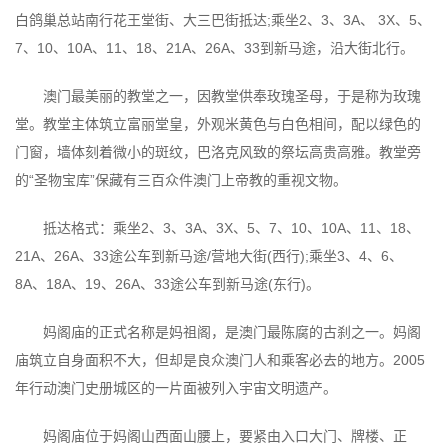
白鸽巢总站南行花王堂街、大三巴街抵达;乘坐2、3、3A、 3X、5、
7、10、10A、11、18、21A、26A、33到新马途，沿大街北行。
澳门最美丽的教堂之一，因教堂供奉玫瑰圣母，于是称为玫瑰
堂。教堂主体筑立富丽堂皇，外观米黄色与白色相间，配以绿色的
门窗，墙体刻着微小的斑纹，巴洛克风致的祭坛高贵高雅。教堂旁
的“圣物宝库”保藏有三百众件澳门上帝教的重视文物。
抵达格式：乘坐2、3、3A、3X、5、7、10、10A、11、18、
21A、26A、33途公车到新马途/营地大街(西行);乘坐3、4、6、
8A、18A、19、26A、33途公车到新马途(东行)。
妈阁庙的正式名称是妈祖阁，是澳门最陈腐的古刹之一。妈阁
庙筑立自身面积不大，但却是良众澳门人和乘客必去的地方。2005
年行动澳门史册城区的一片面被列入宇宙文明遗产。
妈阁庙位于妈阁山西面山腰上，要紧由入口大门、牌楼、正