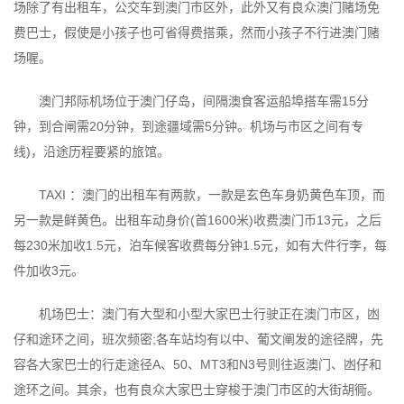
场除了有出租车，公交车到澳门市区外，此外又有良众澳门赌场免
费巴士，假使是小孩子也可省得费搭乘，然而小孩子不行进澳门赌
场喔。
澳门邦际机场位于澳门仔岛，间隔澳食客运船埠搭车需15分
钟，到合闸需20分钟，到途疆域需5分钟。机场与市区之间有专
线)，沿途历程要紧的旅馆。
TAXI ：澳门的出租车有两款，一款是玄色车身奶黄色车顶，而
另一款是鲜黄色。出租车动身价(首1600米)收费澳门币13元，之后
每230米加收1.5元，泊车候客收费每分钟1.5元，如有大件行李，每
件加收3元。
机场巴士：澳门有大型和小型大家巴士行驶正在澳门市区，凼
仔和途环之间，班次频密;各车站均有以中、葡文阐发的途径牌，先
容各大家巴士的行走途径A、50、MT3和N3号则往返澳门、凼仔和
途环之间。其余，也有良众大家巴士穿梭于澳门市区的大街胡衕。