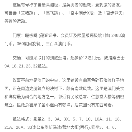
这里有号称宇宙最高蹦极，是英勇者的逛戏，爱刺激的番友，
可尝尝「笨猪跳」、「高飞跳」、「空中闲步X版」及「百步登天」
等冒险运动。
门票：蹦极跳 (蕴涵证书、会员证及限量版蹦极跳T恤) 2488澳
门币。360度回旋餐厅 三百众澳门币。
交通：可能采取打的到旅逛塔，起步价13澳门元，或搭乘巴士
9A, 18, 21, 23, 32抵达。
议事亭前地是澳门的中央，这里铺设有曲直色碎石海浪样子地
面，正在周边史册筑立的映衬下，颇有南欧风致。这里是澳门美食
和洋房最为纠合的地方之一，邻近有民政总署、仁慈堂大楼等稠密
筑立。民政总署屋子虽小但内有乾坤，后花圃也有东西可看。
抵达格式：乘坐2、3、3A、3X、5、7、10、10A、11、18、
21A、26A、33途公车到新马途/营地大街(西行);乘坐3、4、6、