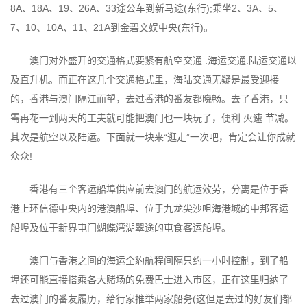
8A、18A、19、26A、33途公车到新马途(东行);乘坐2、3A、5、
7、10、10A、11、21A到金碧文娱中央(东行)。
澳门对外盛开的交通格式要紧有航空交通 .海运交通.陆运交通以
及直升机。而正在这几个交通格式里，海陆交通无疑是最受迎接
的，香港与澳门隔江而望，去过香港的番友都晓畅。去了香港，只
需再花一到两天的工夫就可能把澳门也一块玩了，便利.火速.节减。
其次是航空以及陆运。下面就一块来“逛走”一次吧，肯定会让你成就
众众!
香港有三个客运船埠供应前去澳门的航运效劳，分离是位于香
港上环信德中央内的港澳船埠、位于九龙尖沙咀海港城的中邦客运
船埠及位于新界屯门蝴蝶湾湖翠途的屯食客运船埠。
澳门与香港之间的海运全豹航程间隔只约一小时控制，到了船
埠还可能直接搭乘各大赌场的免费巴士进入市区，正在这里归纳了
去过澳门的番友履历，给行家推举两家船务(这但是去过的好友们都