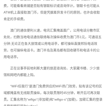
费，可能看看商铺是否贴有银联标识或咨询伴计。银联卡也可能从
ATM机上直接取澳门币，但是凭据差异发卡行的原则，也许会收取
肯定的手续费。
澳门的通信便利火速，电讯汇集掩盖面广，公用电话分散市区
处处，扫数当地电话通信联络每次操纵收费为澳门币1元，可通话五
分钟;无论正在各大旅馆或公用电话亭，都可操纵直拨邦际电话效
劳，也可操纵电话卡。澳门半岛及离岛都有回收硬币和电话卡的公
用电话亭。
正在议事亭前地利斯大厦的旅逛谘询处、大家藏书楼、少少旅
馆和网吧内都能上钩。
“WiFi任我行”是澳门免费供应的WiFi热门效劳，贴有该记号的区
域都掩盖有无线联贯操纵，每次联贯限时45分钟，断开后可再次联
贯。汇集名称为“wifigo”(非加密)和“wifigo-s”(加密)，加密汇集的登录
名称和暗码同为“wifigo”。