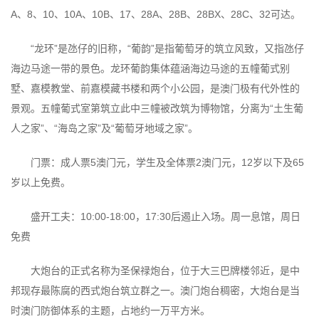
A、8、10、10A、10B、17、28A、28B、28BX、28C、32可达。
“龙环”是氹仔的旧称，“葡韵”是指葡萄牙的筑立风致，又指氹仔
海边马途一带的景色。龙环葡韵集体蕴涵海边马途的五幢葡式别
墅、嘉模教堂、前嘉模藏书楼和两个小公园，是澳门极有代外性的
景观。五幢葡式室第筑立此中三幢被改筑为博物馆，分离为“土生葡
人之家”、“海岛之家”及“葡萄牙地域之家”。
门票：成人票5澳门元，学生及全体票2澳门元，12岁以下及65
岁以上免费。
盛开工夫：10:00-18:00，17:30后遏止入场。周一息馆，周日
免费
大炮台的正式名称为圣保禄炮台，位于大三巴牌楼邻近，是中
邦现存最陈腐的西式炮台筑立群之一。澳门炮台稠密，大炮台是当
时澳门防御体系的主题，占地约一万平方米。