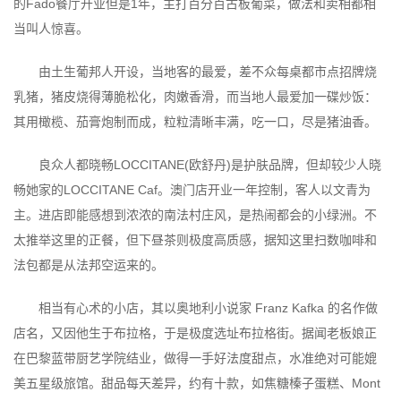
的Fado餐厅开业但是1年，主打百分百古板葡菜，做法和卖相都相
当叫人惊喜。
由土生葡邦人开设，当地客的最爱，差不众每桌都市点招牌烧
乳猪，猪皮烧得薄脆松化，肉嫩香滑，而当地人最爱加一碟炒饭：
其用橄榄、茄膏炮制而成，粒粒清晰丰满，吃一口，尽是猪油香。
良众人都晓畅LOCCITANE(欧舒丹)是护肤品牌，但却较少人晓
畅她家的LOCCITANE Caf。澳门店开业一年控制，客人以文青为
主。进店即能感想到浓浓的南法村庄风，是热闹都会的小绿洲。不
太推举这里的正餐，但下昼茶则极度高质感，据知这里扫数咖啡和
法包都是从法邦空运来的。
相当有心术的小店，其以奥地利小说家 Franz Kafka 的名作做
店名，又因他生于布拉格，于是极度选址布拉格街。据闻老板娘正
在巴黎蓝带厨艺学院结业，做得一手好法度甜点，水准绝对可能媲
美五星级旅馆。甜品每天差异，约有十款，如焦糖榛子蛋糕、Mont