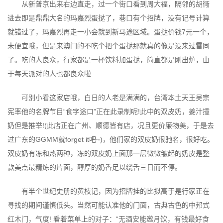
从新普京出来右边直走，过一个街口看到周大福，隔邻的胡衕
进去即是鼎鼎大名的玛嘉烈蛋挞了，巷口有个招牌，没有记号计算
就错过了，玛嘉烈再走一小会就到新马途区域。蛋挞价钱7元一个，
未便宜哦，但是来澳门的不吃个把个蛋挞那就真的像是没来过雷同
了。吃的人良众，行家都是一杯饮料加蛋挞，简直都是刚出炉，由
于每天派对的人也都良众啦
可别小看这家店哦，白日的人老是满满的，台湾本土天王吴宗
宪率他的名牌节目“食字途口”正在此录制呢!此中的双皮奶，姜汁撞
奶但是推举!(此店正在广州、顺德皆有店，况且更价廉物美，于是去
过广东的GGMM就forget it吧~)，他们家的双皮奶很驰名，很好吃。
双皮奶有冻和热两种，冻的双皮奶上面那一层微微皱起的奶皮是整
款美点最精炼的片面，醇厚的奶香足以绕舌三日而不停。
有半个世纪史册的黄枝记，因为招牌挂的比拟高于是行家正在
寻找的期间谨慎低头。当然可能认准他的门面，古典古色的中邦式
红木门，气度! 看着菜单上的对子：“无酒安能邀月饮，有钱最好食