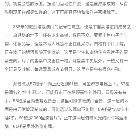
的，初看会感触很脏，据澳门当地住户说，这是自然酿成的，从首
先到现正在都是如许的，这下可能释怀地和海洋亲密接触了。
338米的旅逛塔是澳门的记号性筑立，也是宇宙高塔定约成员之
一。旅逛塔的地下一楼有少少商铺，数目不众，要紧出售电子产
物、化妆品等，但是本地人凡是不正在此采办。四楼有个片子院，
正在澳门的银河影院开业以前，这里是学生和本地住户看片子的要
紧去向，片子的售票中央正在一楼。除售票中央以外，一楼又有一
个玩具反斗城，每逢双息或者节假日，这里老是会有很众小孩。
观景点从57楼无间向上延迟到61楼，可坐游览电梯上下。57楼
是闻名的“空中闲步”，可能行走正在塔顶高空的外围，四周没有扶
手。58楼是室内要紧观景台，这里可能俯瞰澳门全景，这一层的地
面是由异常玻璃制成的，可能透过玻璃向下俯瞰。59楼是“180空中
酒吧”，60楼是“360回旋餐厅”，正在这两层俯瞰风光的同时喝酒用
膳。61楼是室外游览走廊。