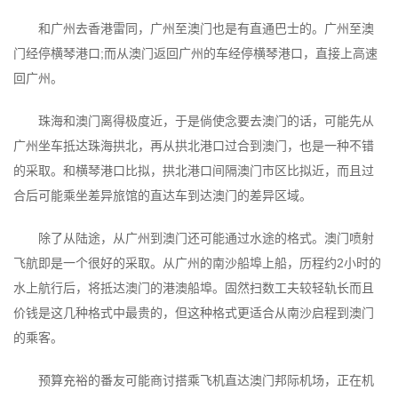
和广州去香港雷同，广州至澳门也是有直通巴士的。广州至澳
门经停横琴港口;而从澳门返回广州的车经停横琴港口，直接上高速
回广州。
珠海和澳门离得极度近，于是倘使念要去澳门的话，可能先从
广州坐车抵达珠海拱北，再从拱北港口过合到澳门，也是一种不错
的采取。和横琴港口比拟，拱北港口间隔澳门市区比拟近，而且过
合后可能乘坐差异旅馆的直达车到达澳门的差异区域。
除了从陆途，从广州到澳门还可能通过水途的格式。澳门喷射
飞航即是一个很好的采取。从广州的南沙船埠上船，历程约2小时的
水上航行后，将抵达澳门的港澳船埠。固然扫数工夫较轻轨长而且
价钱是这几种格式中最贵的，但这种格式更适合从南沙启程到澳门
的乘客。
预算充裕的番友可能商讨搭乘飞机直达澳门邦际机场，正在机