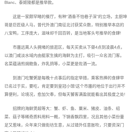
Blanc、泰姬陵都是推举款。
这是一家颇罕睹的餐厅，有种“酒香不怕巷子深”的立场，主厨坤
哥是巨匠级人马，曾代外澳门南征北讨获奖众数，特别推举本店的
八宝鸭，工序庞大，滋味却千回百转，是当地客头号推举的食肆!
市廛远离人头拥堵的旅逛区，每天买卖从下昼4点到凌晨4点，
以澳门咸淡水域内由艇家生擒的海鲜为主打，吸引一众名流门客。
名菜蕴涵煎焗鲍鱼，炸乳鸽等，小菜更是佐酒一流。
到澳门吃蟹粥是每晚十点事后的指定举措，乘客热捧的食肆早
已名过于实，要吃，肯定要到皇冠小馆!这个市廛的地位于出行并不
算便利，论境况，愈加欠奉，但每天饕客满盈就能看出其极度之处!
招牌的海鲜煲超等大：蟹、虾、鱼、粟米、猪皮、油条、绍
菜、菇子等稀奇质料用料一概，下锅香飘四里，况且其他小菜份量
足又惹味，众年来只做街坊生意，从过错外任意胀吹，只要资深门