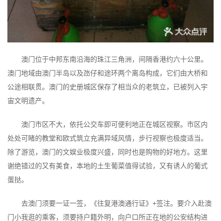
澳门位于中邦东南沿海的珠江三角洲，间隔香港约六十公里。
澳门地域由澳门半岛以及氹仔和途环两个离岛构成，它们由大桥和
公途相联贯。澳门的史册城区保存了相当众的老筑立，已被列入宇
宙文明遗产。
澳门市区不大，依托公交车即可便利地正在城区视察。市区内
处处可睹的教堂和欧式筑立充满异域风情，步行视察也极度适当。
除了游览，澳门的文娱业极度兴盛，同时也是购物的好地方。这里
谢绝错过的又有美食，本地的土生葡菜值得试验，又有诱人的葡式
蛋挞。
去澳门须要一证一签，《往复港澳通行证》+签注。要介入赴澳
门小我逛的乘客，须要持户籍外明，向户口所正在地的公安结构进