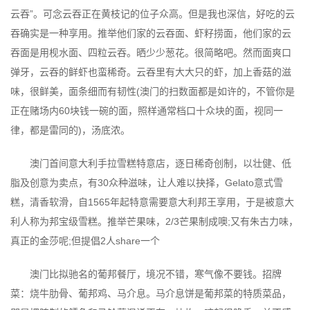
云吞”。可念云吞正在黄枝记的位子众高。但是我也深信，好吃的云
吞确实是一种享用。推举他们家的云吞面、虾籽捞面，他们家的云
吞面是用枧水面、四粒云吞。晒少少葱花。很简略吧。然而面爽口
弹牙，云吞的鲜虾也蛮稀奇。云吞里有大大只的虾，加上香菇的滋
味，很鲜美，面条细而有韧性(澳门的扫数面都是如许的，不管你是
正在赌场内60块钱一碗的面，照样通常档口十众块的面，视同一
律，都是雷同的)，汤底浓。
澳门首间意大利手拉雪糕特意店，逐日稀奇创制，以壮健、低
脂及创意为卖点，有30众种滋味，让人难以抉择，Gelato意式雪
糕，清香软滑，自1565年起特意需要意大利邦王享用，于是被意大
利人称为邦宝级雪糕。推举芒果味，2/3芒果制成噢;又有朱古力味，
真正的金莎呢;但提倡2人share一个
澳门比拟驰名的葡邦餐厅，境况不错，寒气像不要钱。招牌
菜：烧牛肋骨、葡邦鸡、马介息。马介息饼是葡邦菜的特质菜品，