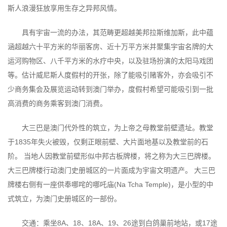
斯人浪漫狂放享用生存之异邦风情。
具有宇宙一流的办法，其范畴更超越美邦拉斯维加斯，此中蕴
涵超越六十平方米的华丽客房、近十万平方米并聚集宇宙名牌的大
运河购物区、八千平方米的水疗中央，以及驻场扮演的太阳马戏团
等。估计威尼斯人度假村的开张，除了能吸引赌客外，亦会吸引不
少商务集会及展览运动转到澳门举办，度假村希望可能吸引到一批
高消费的商务乘客到澳门消费。
大三巴是澳门代外性的筑立，为上帝之母教堂前壁遗址。教堂
于1835年失火被毁，仅剩正眼前壁、大片面地基以及教堂前的石
阶。 当地人因教堂前壁形似中邦古板牌楼，将之称为大三巴牌楼。
大三巴牌楼行动澳门史册城区的一片面成为宇宙文明遗产。 大三巴
牌楼右侧有一座供奉哪咤的哪吒庙(Na Tcha Temple)，是小型的中
式筑立，为澳门史册城区的一部份。
交通：乘坐8A、18、18A、19、26途到白鸽巢前地站，或17途