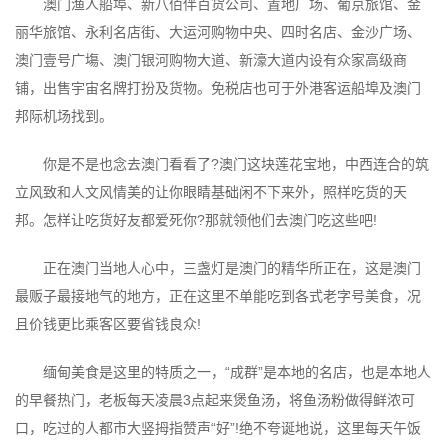
澳门渔人船埠、新八佰伴百货公司、置地广场、葡京旅馆、金
丽华旅馆、永利名店街、大运河购物中央、四时名店、金沙广场、
澳门壹号广塲、澳门银河购物大道、新濠大道内设有众家高级商
铺，出售宇宙名牌打扮及货物。免税店也可于外港客运船埠及澳门
邦际机场找到。
你是不是也念去澳门看看了?澳门这块莲花宝地，中西连合的筑
立风致和人文风情美的让你眼睛基础闲不下来外，照样吃货的天
邦。怎样让吃货好友都爱死你?那就领他们去澳门吃这些吧!
正在澳门当地人心中，三盏灯是澳门的精华所正在，这是澳门
最贩子最接地气的地方，正在这里不单能吃到各式老字号美食，况
且价钱更比乘客区要省钱良众!
缅甸美食是这里的特质之一，“成群”是本地的名店，也是本地人
的早餐热门，老板每天凌晨3点起来煲鱼汤，将鱼汤粉做得鲜浓可
口，吃过的人都市大竖拇指赞声“好”!绝不夸诞地说，这里每天午饭