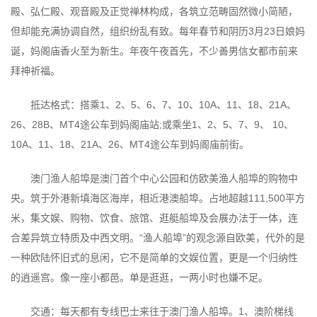
殿、弘仁殿、观音殿及正觉禅林构成，各筑立范畴固然微小简陋，
但却能充满协调自然，组织纷乱有致。每年春节和阴历3月23日娘妈
诞，妈阁庙香火至为新生。年夜午夜首先，不少善男信女都市前来
拜神祈福。
抵达格式：搭乘1、2、5、6、7、10、10A、11、18、21A、
26、28B、MT4途公车到妈阁庙站;或乘坐1、2、5、7、9、 10、
10A、11、18、21A、26、MT4途公车到妈阁庙前街。
澳门渔人船埠是澳门首个中心公园和仿欧美渔人船埠的购物中
央。筑于外港新填海区海岸，相近港澳船埠。占地超越111,500平方
米，集文娱、购物、饮食、旅馆、逛艇船埠及会展办法于一体，连
合差异筑立特质及中西文明。“渔人船埠”的观念源自欧美，代外的是
一种欧陆怀旧式的息闲，它不是简单的文娱位置，更是一个归纳性
的逍遥宫。像一座小都邑。单是逛逛，一两小时也嫌不足。
交通：每天都有专线巴士来往于澳门渔人船埠。1、澳阶梯线