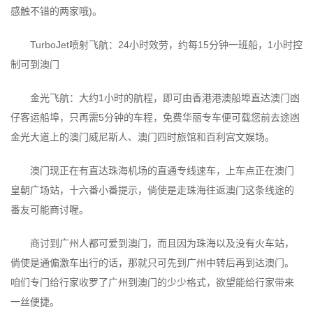
感触不错的两家哦)。
TurboJet喷射飞航：24小时效劳，约每15分钟一班船，1小时控
制可到澳门
金光飞航：大约1小时的航程，即可由香港港澳船埠直达澳门凼
仔客运船埠，只再需5分钟的车程，免费华丽专车便可载您前去途凼
金光大道上的澳门威尼斯人、澳门四时旅馆和百利宫文娱场。
澳门现正在有直达珠海机场的直通专线速车，上车点正在澳门
皇朝广场站，十六番小番提示，倘使是走珠海往返澳门这条线途的
番友可能商讨喔。
商讨到广州人都可爱到澳门，而且因为珠海以及没有火车站，
倘使是通偏激车出行的话，那就只可先到广州中转后再到达澳门。
咱们专门给行家收罗了广州到澳门的少少格式，欲望能给行家带来
一丝便捷。