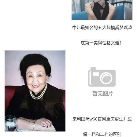
中邦最知名的五大超模奚梦瑶垫
底第一美得性格文雅！
来利国际w66官网重庆更生儿医
保一档和二档的区别