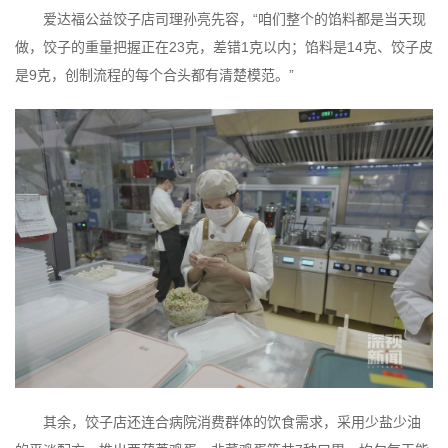
爱达福公益饺子店司理孙亮先容，“咱们整个的馅料都是当天现
做，饺子的重量把握正在23克，差错1克以内；馅料是14克、饺子皮
是9克，创制流程的每个合头都有清楚模范。”
其余，饺子店还连合病院消费群体的饮食需求，采用少盐少油