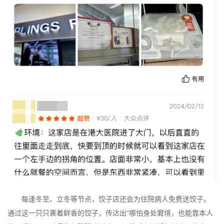
每逢冬至、立冬等节点，饺子店还会为住院病人免费送饺子。
通过这一只只裹着鲜香的饺子，传达出“哪怕身处窘境，也能靠本人