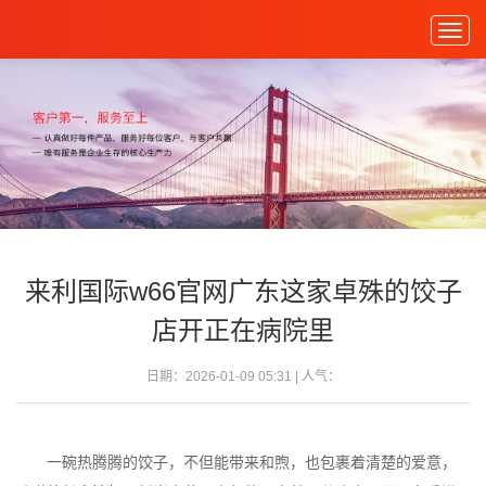
Togg
navig
来利国际w66官网广东这家卓殊的饺子
店开正在病院里
日期：2026-01-09 05:31 | 人气：
一碗热腾腾的饺子，不但能带来和煦，也包裹着清楚的爱意，