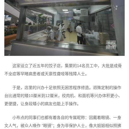
这家设立了近五年的饺子店，集聚的14名员工中，大批是成骨
不全症等罕睹病患者或天禀性聋哑等残障人士。
于是，店里的兴办十足依照无困苦程序修造。迥殊定制的操作
台比通常的矮10厘米到12厘米，绞肉机、和面机等兴办体积更小、
更便捷，让身段矮小的病友也能上手操作。
小布点的同事们也都有着各自的专属昵称：因戴着眼镜、一身
文人气，被众人唤作 “眼镜”；身为非保护人士，像大姐姐相似照拂