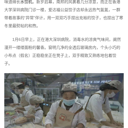
味道绵长
水饺机
。新岁启幕，南邦的风裹着几分凉意，而正在香港
大学深圳病院门诊一楼，爱达福公益饺子店却永远热气氤氲，一群
带着故事的“异常”伴计，用一双双巧手捏出充裕的饺子，也捏出了寒
冬里最熨帖的和煦。
1月6日早上，正在港大深圳病院，消毒水的凉爽气味间，阒然
漫开一缕缕面粉的馨香。窗明几净的全透后玻璃房内，个头小巧的
小布点（假名）正稳稳坐正在凳子上，双手精致又熟练地包着饺
子。