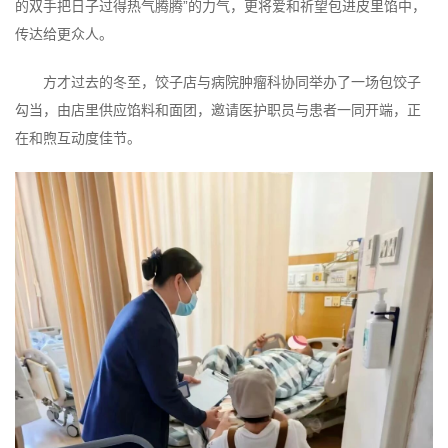
的双手把日子过得热气腾腾”的力气，更将爱和祈望包进皮里馅中，
传达给更众人。
方才过去的冬至，饺子店与病院肿瘤科协同举办了一场包饺子
勾当，由店里供应馅料和面团，邀请医护职员与患者一同开端，正
在和煦互动度佳节。