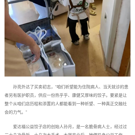
孙亮外达了买卖初志，“咱们祈望能为住院病人、当天就诊的患
者另有医护职员，供应一份热乎乎、康健又厚味的饺子。要紧是让
整个从咱们店历程和添置的人都能看到一种祈望、一种真正交融社
会的力气。”
爱达福公益饺子店的创始人孙月，是一名脆骨病人士，经过过
三十几次骨折、十几次大手术。大学卒业后，她便投身公益工作，