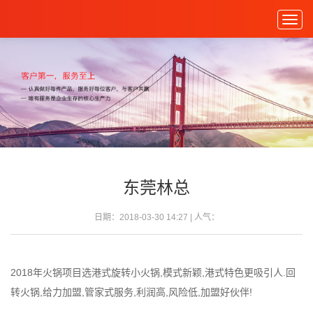
Togg
navig
东莞林总
日期：2018-03-30 14:27 | 人气：
2018年火锅项目选港式旋转小火锅,模式新颖,港式特色更吸引人.回
转火锅,给力加盟,管家式服务,利润高,风险低,加盟好伙伴!